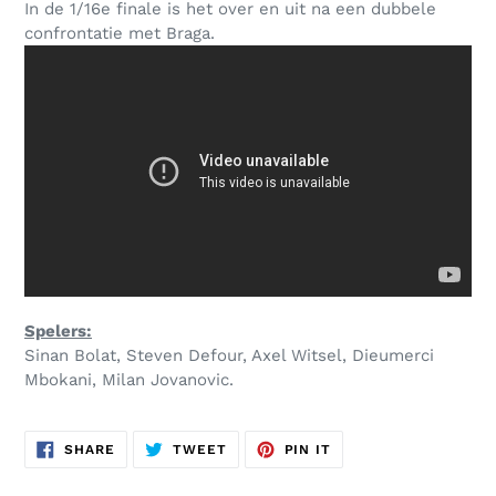
In de 1/16e finale is het over en uit na een dubbele
confrontatie met Braga.
Spelers:
Sinan Bolat, Steven Defour, Axel Witsel, Dieumerci
Mbokani, Milan Jovanovic.
SHARE
TWEET
PIN
SHARE
TWEET
PIN IT
ON
ON
ON
FACEBOOK
TWITTER
PINTEREST