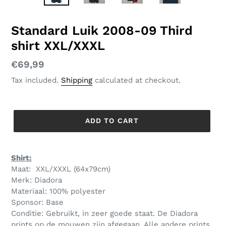
SLIDE
SLID
Standard Luik 2008-09 Third
shirt XXL/XXXL
Regular
€69,99
price
Tax included.
Shipping
calculated at checkout.
ADD TO CART
Shirt:
Maat: XXL/XXXL (64x79cm)
Merk: Diadora
Materiaal: 100% polyester
Sponsor: Base
Conditie: Gebruikt, in zeer goede staat. De Diadora
prints op de mouwen zijn afgegaan. Alle andere prints