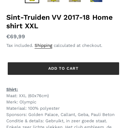
SLIDE
SLID
Sint-Truiden VV 2017-18 Home
shirt XXL
Regular
€69,99
price
Tax included.
Shipping
calculated at checkout.
ADD TO CART
Shirt:
Maat: XXL (60x76cm)
Merk: Olympic
Materiaal: 100% polyester
Sponsors: Golden Palace, Callant, Geba, Pauli Beton
Conditie & details: Gebruikt, in zeer goede staat.
Enkele zeer lichte vlekken. Het club embleem, de