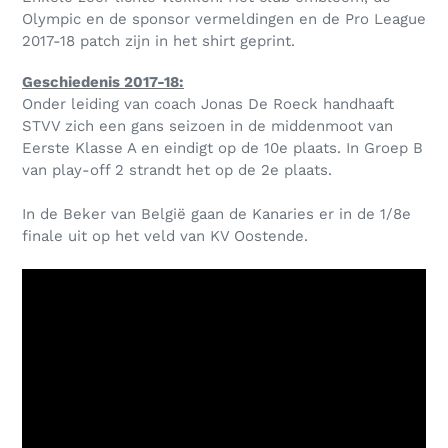
Olympic en de sponsor vermeldingen en de Pro League
2017-18 patch zijn in het shirt geprint.
Geschiedenis 2017-18:
Onder leiding van coach Jonas De Roeck handhaaft
STVV zich een gans seizoen in de middenmoot van
Eerste Klasse A en eindigt op de 10e plaats. In Groep B
van play-off 2 strandt het op de 2e plaats.
In de Beker van België gaan de Kanaries er in de 1/8e
finale uit op het veld van KV Oostende.