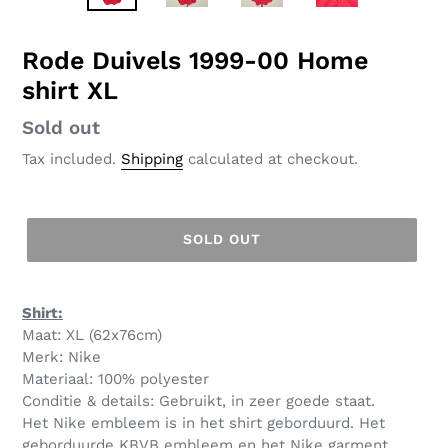
SLIDE
SLID
Rode Duivels 1999-00 Home
shirt XL
Regular
Sold out
price
Tax included.
Shipping
calculated at checkout.
SOLD OUT
Shirt:
Maat: XL (62x76cm)
Merk: Nike
Materiaal: 100% polyester
Conditie & details: Gebruikt, in zeer goede staat.
Het Nike embleem is in het shirt geborduurd. Het
geborduurde KBVB embleem en het Nike garment