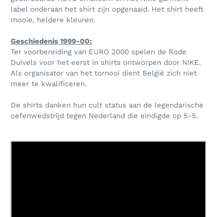
label onderaan het shirt zijn opgenaaid. Het shirt heeft
mooie, heldere kleuren.
Geschiedenis 1999-00:
Ter voorbereiding van EURO 2000 spelen de Rode
Duivels voor het eerst in shirts ontworpen door NIKE.
Als organisator van het tornooi dient België zich niet
meer te kwalificeren.
De shirts danken hun cult status aan de legendarische
oefenwedstrijd tegen Nederland die eindigde op 5-5.