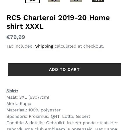
SLIDE
SLID
RCS Charleroi 2019-20 Home
shirt XXXL
Regular
€79,99
price
Tax included.
Shipping
calculated at checkout.
ADD TO CART
Shirt:
Maat: 3XL (63x77cm)
Merk: Kappa
Materiaal: 100% polyester
Sponsors: Proximus, QNT, Lotto, Gobert
Conditie & details: Gebruikt, in zeer goede staat. Het
geborduurde club embleem is opgenaaid. Het Kappa