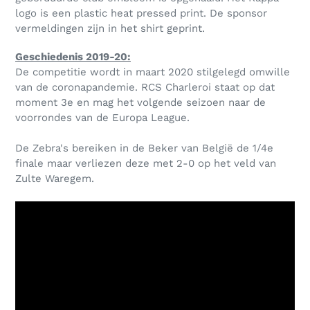
logo is een plastic heat pressed print. De sponsor
vermeldingen zijn in het shirt geprint.
Geschiedenis 2019-20:
De competitie wordt in maart 2020 stilgelegd omwille
van de coronapandemie. RCS Charleroi staat op dat
moment 3e en mag het volgende seizoen naar de
voorrondes van de Europa League.
De Zebra's bereiken in de Beker van België de 1/4e
finale maar verliezen deze met 2-0 op het veld van
Zulte Waregem.