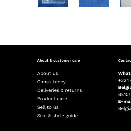
About & customer care
Contac
About us
What
+324
Consultancy
Belgi
Deliveries & returns
BE10
Product care
E-mai
Sell to us
Belgi
Size & state guide