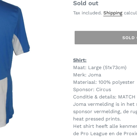
Regular
Sold out
price
Tax included.
Shipping
calcul
SOLD
Shirt:
Maat: Large (51x73cm)
Merk: Joma
Materiaal: 100% polyester
Sponsor: Circus
Conditie & details: MATCH
Joma vermelding is in het
sponsor vermelding, de ru
heat pressed prints.
Het shirt heeft alle kenme
de Pro League en de Proxi