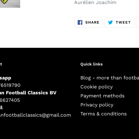
Aurélien Joachim
SHARE
TW
SHARE
TWEET
ON
ON
FACEBOOK
TWI
t
Quick links
sapp
Blog - more than footba
76519790
Cookie policy
an Football Classics BV
Payment methods
16627405
Privacy policy
l
Terms & conditions
anfootballclassics@gmail.com