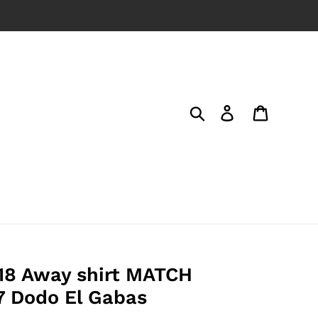
Search
Log in
Cart
-18 Away shirt MATCH
 Dodo El Gabas