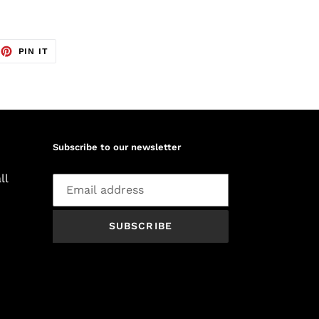
EET
PIN
PIN IT
ON
TTER
PINTEREST
Subscribe to our newsletter
ll
SUBSCRIBE