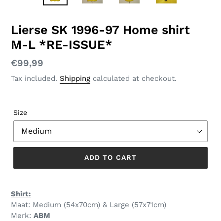
SLIDE
SLID
Lierse SK 1996-97 Home shirt
M-L *RE-ISSUE*
Regular
€99,99
price
Tax included.
Shipping
calculated at checkout.
Size
ADD TO CART
Shirt:
Maat: Medium (54x70cm) & Large (57x71cm)
Merk:
ABM