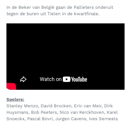
In de Beker van België gaan de Pallieters onderuit
tegen de buren uit Tielen in de kwartfinale.
Spelers:
Stanley Menzo, David Brocken, Eric van Meir, Dirk
Huysmans, Bob Peeters, Nico van Kerckhoven, Karel
Snoeckx, Pascal Bovri, Jurgen Cavens, Ives Serneels