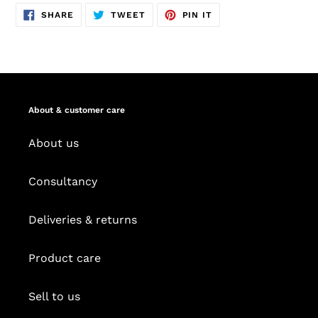
SHARE
TWEET
PIN
SHARE
TWEET
PIN IT
ON
ON
ON
FACEBOOK
TWITTER
PINTEREST
About & customer care
About us
Consultancy
Deliveries & returns
Product care
Sell to us