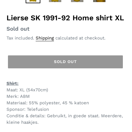
SLIDE
SLID
Lierse SK 1991-92 Home shirt XL
Regular
Sold out
price
Tax included.
Shipping
calculated at checkout.
SOLD OUT
Shirt:
Maat: XL (54x70cm)
Merk: ABM
Materiaal: 55% polyester, 45 % katoen
Sponsor: Telefusion
Conditie & details: Gebruikt, in goede staat. Meerdere,
kleine haakjes.