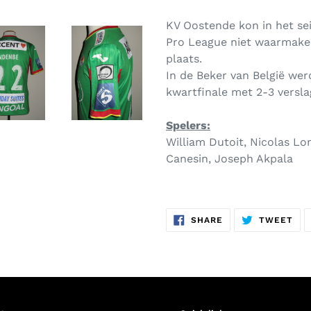
KV Oostende kon in het sei
Pro League niet waarmaken
plaats.
In de Beker van België wer
kwartfinale met 2-3 versl
Spelers:
William Dutoit, Nicolas Lo
Canesin, Joseph Akpala
SHARE
TW
SHARE
TWEET
ON
ON
FACEBOOK
TWI