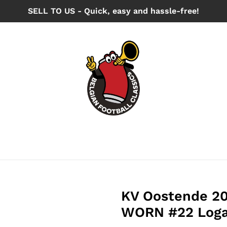
SELL TO US - Quick, easy and hassle-free!
KV Oostende 20
WORN #22 Log