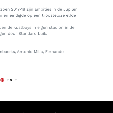
zoen 2017-18 zijn ambities in de Jupiler
 en eindigde op een troosteloze elfde
den de kustboys in eigen stadion in de
agen door Standard Luik.
mbaerts, Antonio Milic, Fernando
EET
PIN
PIN IT
ON
TTER
PINTEREST