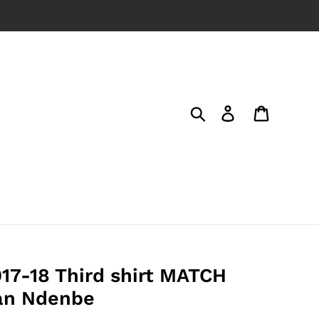
Search
Log in
Cart
17-18 Third shirt MATCH
an Ndenbe