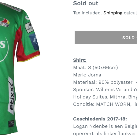
Regular
Sold out
price
Tax included.
Shipping
calcul
SOLD
Shirt:
Maat: S (50x66cm)
Merk: Joma
Materiaal: 90% polyester 
Sponsor: Willems Veranda's,
Holiday Suites, Mithra, Bi
Conditie: MATCH WORN, in
Geschiedenis 2017-18:
Logan Ndenbe is een Belgis
opereert als linkerflankver