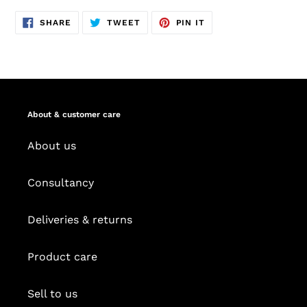
SHARE
TWEET
PIN
SHARE
TWEET
PIN IT
ON
ON
ON
FACEBOOK
TWITTER
PINTEREST
About & customer care
About us
Consultancy
Deliveries & returns
Product care
Sell to us