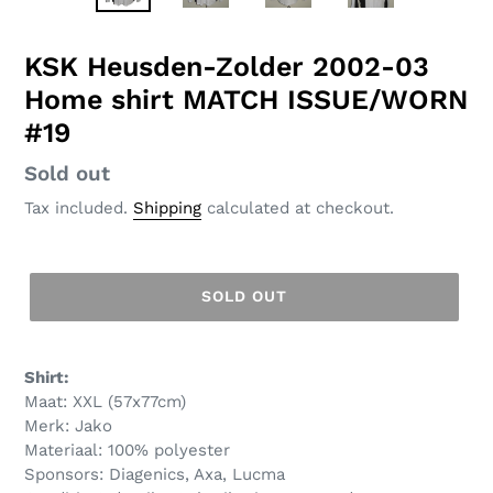
SLIDE
SLID
KSK Heusden-Zolder 2002-03
Home shirt MATCH ISSUE/WORN
#19
Regular
Sold out
price
Tax included.
Shipping
calculated at checkout.
SOLD OUT
Shirt:
Maat: XXL (57x77cm)
Merk: Jako
Materiaal: 100% polyester
Sponsors: Diagenics, Axa, Lucma