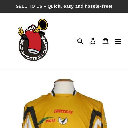
Skip
SELL TO US - Quick, easy and hassle-free!
to
content
Search
Log in
Cart