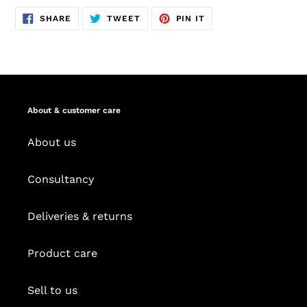
SHARE
TWEET
PIN
SHARE
TWEET
PIN IT
ON
ON
ON
FACEBOOK
TWITTER
PINTEREST
About & customer care
About us
Consultancy
Deliveries & returns
Product care
Sell to us