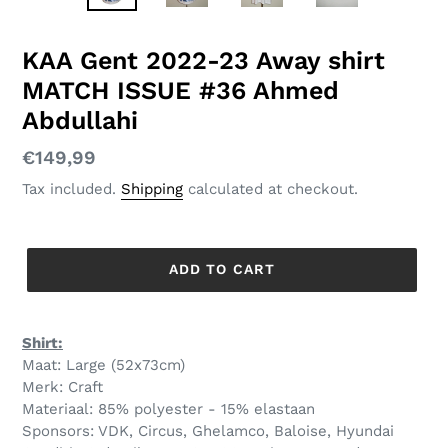
SLIDE
SLID
KAA Gent 2022-23 Away shirt
MATCH ISSUE #36 Ahmed
Abdullahi
Regular
€149,99
price
Tax included.
Shipping
calculated at checkout.
ADD TO CART
Shirt:
Maat: Large (52x73cm)
Merk: Craft
Materiaal: 85% polyester - 15% elastaan
Sponsors: VDK, Circus, Ghelamco, Baloise, Hyundai