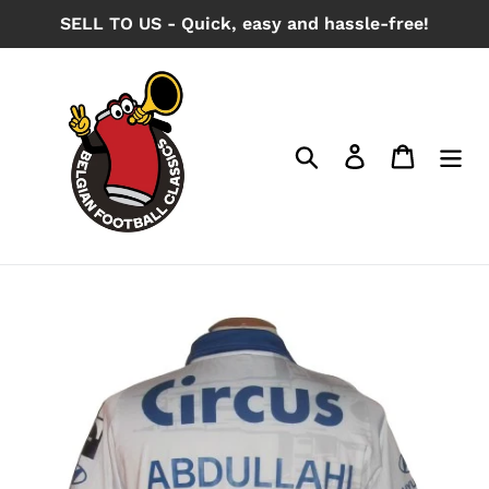
Skip
SELL TO US - Quick, easy and hassle-free!
to
content
Search
Log in
Cart