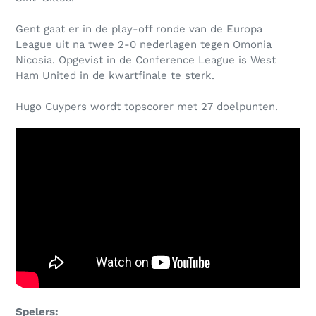
Gent gaat er in de play-off ronde van de Europa
League uit na twee 2-0 nederlagen tegen Omonia
Nicosia. Opgevist in de Conference League is West
Ham United in de kwartfinale te sterk.
Hugo Cuypers wordt topscorer met 27 doelpunten.
Spelers: