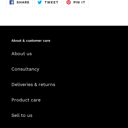
SHARE
TWEET
PIN
SHARE
TWEET
PIN IT
ON
ON
ON
FACEBOOK
TWITTER
PINTEREST
About & customer care
About us
Consultancy
Deliveries & returns
Product care
Sell to us