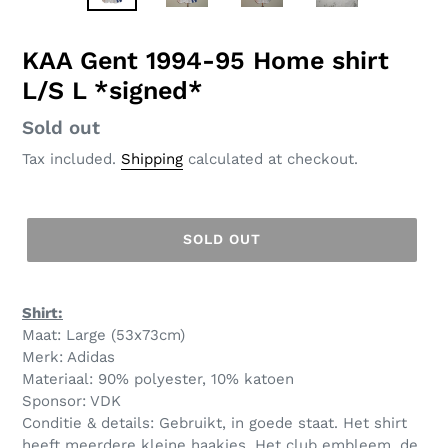
SLIDE
SLID
KAA Gent 1994-95 Home shirt
L/S L *signed*
Regular
Sold out
price
Tax included.
Shipping
calculated at checkout.
SOLD OUT
Shirt:
Maat: Large (53x73cm)
Merk: Adidas
Materiaal: 90% polyester, 10% katoen
Sponsor: VDK
Conditie & details: Gebruikt, in goede staat. Het shirt
heeft meerdere kleine haakjes. Het club embleem, de