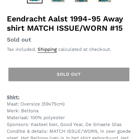
SLIDE
SLID
Eendracht Aalst 1994-95 Away
shirt MATCH ISSUE/WORN #15
Regular
Sold out
price
Tax included.
Shipping
calculated at checkout.
SOLD OUT
Shirt:
Maat: Oversize (59x75cm)
Merk: Beltona
Materiaal: 100% polyester
Sponsors: Kasteel bier, Good Year, De Smaele Glas
Conditie & details: MATCH ISSUE/WORN, in zeer goede
staat. Het Beltona logo is in het shirt geborduurd. Het