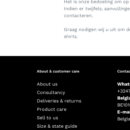
Het is onze bedoeling om op 
Indien er twijfels, aanvulling
contacteren.
Graag nodigen wij u uit om d
shirts.
About & customer care
Contac
About us
What
+324
Consultancy
Belgi
Deliveries & returns
BE10
Product care
E-mai
Sell to us
Belgi
Size & state guide