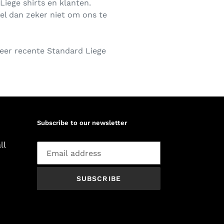
iege shirts en klanten.
jfel dan zeker niet om ons te
meer recente Standard Liege
Subscribe to our newsletter
ll
SUBSCRIBE