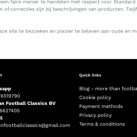
een faire manier te handelen met respect voor Standard L
en of correcties zijn bij beschrijvingen van producten. Twi
eze site te bezoeken en plezier te beleven aan oude en 
t
Quick links
sapp
Blog - more than footba
76519790
Cookie policy
an Football Classics BV
Payment methods
16627405
Privacy policy
l
Terms & conditions
anfootballclassics@gmail.com