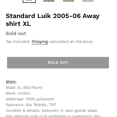
SLIDE
SLID
Standard Luik 2005-06 Away
shirt XL
Regular
Sold out
price
Tax included.
Shipping
calculated at checkout.
SOLD OUT
Shirt:
Maat: XL (60x76cm)
Merk: Umbro
Materiaal: 100% polyester
Sponsors: Ale Télédis, TNT
Conditie & details: Gebruikt, in zeer goede staat.
Het geborduurde club embleem is opgenaaid. Het