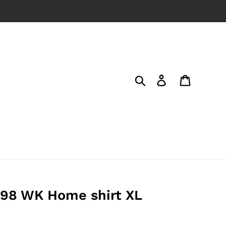
Search
Log in
Cart
998 WK Home shirt XL