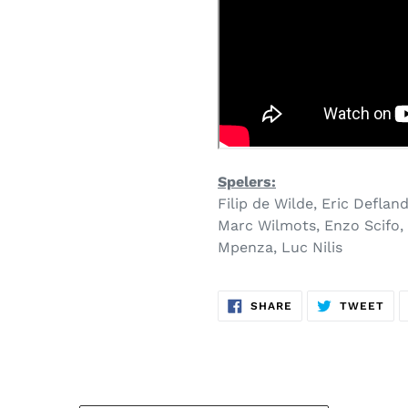
Spelers:
Filip de Wilde, Eric Deflan
Marc Wilmots, Enzo Scifo, 
Mpenza, Luc Nilis
SHARE
TW
SHARE
TWEET
ON
ON
FACEBOOK
TWI