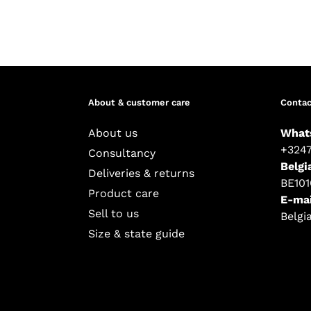
About & customer care
Contac
About us
What
+324
Consultancy
Belgi
Deliveries & returns
BE10
Product care
E-mai
Sell to us
Belgi
Size & state guide