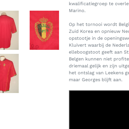
kwalificatiegroep te overl
Marino.
Op het tornooi wordt Belg
Zuid Korea en opnieuw Ne
opstootje in de openingsw
Kluivert waarbij de Neder
elleboogstoot geeft aan St
Belgen kunnen niet profite
driemaal gelijk en zijn uit
het ontslag van Leekens g
maar Georges blijft aan.