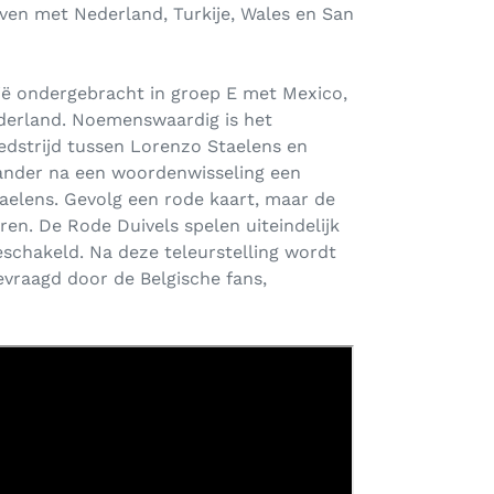
even met Nederland, Turkije, Wales en San
ië ondergebracht in groep E met Mexico,
derland. Noemenswaardig is het
edstrijd tussen Lorenzo Staelens en
lander na een woordenwisseling een
aelens. Gevolg een rode kaart, maar de
ren. De Rode Duivels spelen uiteindelijk
geschakeld. Na deze teleurstelling wordt
evraagd door de Belgische fans,