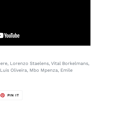
dere, Lorenzo Staelens, Vital Borkelmans,
Luis Oliveira, Mbo Mpenza, Emile
EET
PIN
PIN IT
ON
TTER
PINTEREST