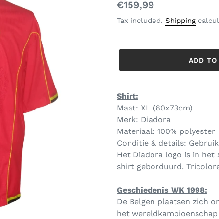
Regular
€159,99
price
Tax included.
Shipping
calcul
ADD TO
Shirt:
Maat: XL (60x73cm)
Merk: Diadora
Materiaal: 100% polyester
Conditie & details: Gebruik
Het Diadora logo is in het
shirt geborduurd. Tricolor
Geschiedenis WK 1998:
De Belgen plaatsen zich o
het wereldkampioenschap v