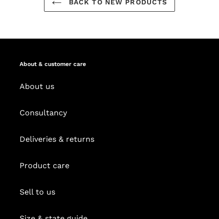
BACK TO NEW PRODUCTS
About & customer care
About us
Consultancy
Deliveries & returns
Product care
Sell to us
Size & state guide