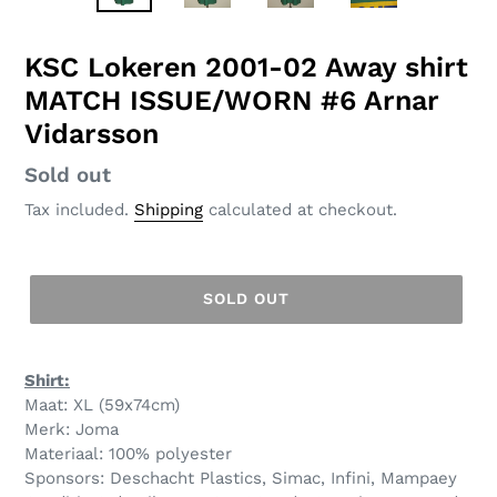
SLIDE
SLID
KSC Lokeren 2001-02 Away shirt
MATCH ISSUE/WORN #6 Arnar
Vidarsson
Regular
Sold out
price
Tax included.
Shipping
calculated at checkout.
SOLD OUT
Shirt:
Maat: XL (59x74cm)
Merk: Joma
Materiaal: 100% polyester
Sponsors: Deschacht Plastics, Simac, Infini, Mampaey