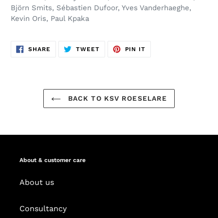
Björn Smits, Sébastien Dufoor, Yves Vanderhaeghe,
Kevin Oris, Paul Kpaka
SHARE
TWEET
PIN
SHARE
TWEET
PIN IT
ON
ON
ON
FACEBOOK
TWITTER
PINTEREST
BACK TO KSV ROESELARE
About & customer care
About us
Consultancy