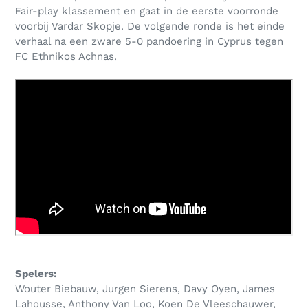
Fair-play klassement en gaat in de eerste voorronde
voorbij Vardar Skopje. De volgende ronde is het einde
verhaal na een zware 5-0 pandoering in Cyprus tegen
FC Ethnikos Achnas.
Spelers:
Wouter Biebauw, Jurgen Sierens, Davy Oyen, James
Lahousse, Anthony Van Loo, Koen De Vleeschauwer,