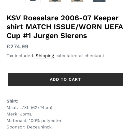
SLIDE
SLID
KSV Roeselare 2006-07 Keeper
shirt MATCH ISSUE/WORN UEFA
Cup #1 Jurgen Sierens
Regular
€274,99
price
Tax included.
Shipping
calculated at checkout.
ADD TO CART
Shirt:
Maat: L/XL (62x74cm)
Merk: Joma
Materiaal: 100% polyester
Sponsor: Deceuninck