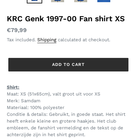
SLIDE
SLID
KRC Genk 1997-00 Fan shirt XS
Regular
€79,99
price
Tax included.
Shipping
calculated at checkout.
ADD TO CART
Shirt:
Maat: XS (51x65cm), valt groot uit voor XS
Merk: Samdam
Materiaal: 100% polyester
Conditie & details: Gebruikt, in goede staat. Het shirt
heeft enkele kleine en grotere haakjes. Het club
embleem, de fanshirt vermelding en de tekst op de
achterzijde zijn in het shirt geprint.