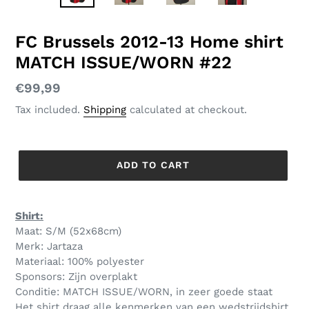
SLIDE
SLID
FC Brussels 2012-13 Home shirt
MATCH ISSUE/WORN #22
Regular
€99,99
price
Tax included.
Shipping
calculated at checkout.
ADD TO CART
Shirt:
Maat: S/M (52x68cm)
Merk: Jartaza
Materiaal: 100% polyester
Sponsors: Zijn overplakt
Conditie: MATCH ISSUE/WORN, in zeer goede staat
Het shirt draag alle kenmerken van een wedstrijdshirt